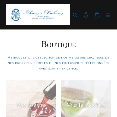
Passer
au
contenu
Rechercher
Se connecter
Panier
Boutique
Retrouvez ici la sélection de nos meilleurs cru, issus de
nos propres vignobles ou nos exclusivités sélectionnées
avec soin et exigence.
Vins Rouges
Vins Blancs Secs