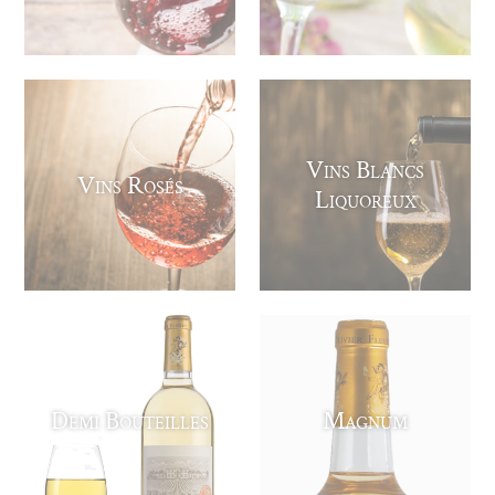
Vins Blancs
Vins Rosés
Liquoreux
Demi Bouteilles
Magnum