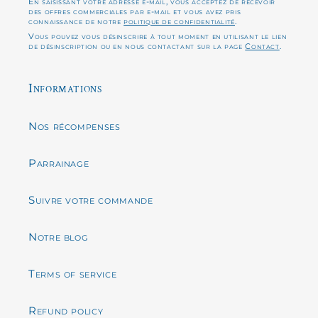
En saisissant votre adresse e-mail, vous acceptez de recevoir
des offres commerciales par e-mail et vous avez pris
connaissance de notre
politique de confidentialité
.
Vous pouvez vous désinscrire à tout moment en utilisant le lien
de désinscription ou en nous contactant sur la page
Contact
.
Informations
Nos récompenses
Parrainage
Suivre votre commande
Notre blog
Terms of service
Refund policy