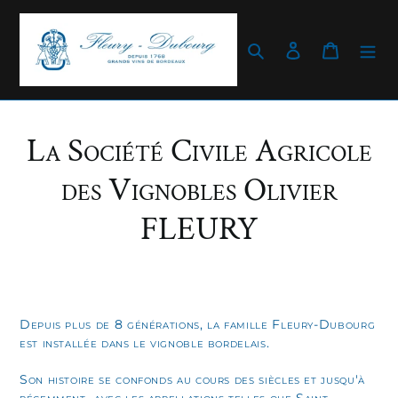
Passer
au
contenu
Rechercher
Se connecter
Panier
La Société Civile Agricole
des Vignobles Olivier
FLEURY
Depuis plus de 8 générations, la famille Fleury-Dubourg
est installée dans le vignoble bordelais.
Son histoire se confonds au cours des siècles et jusqu'à
récemment avec les appellations telles que Saint-