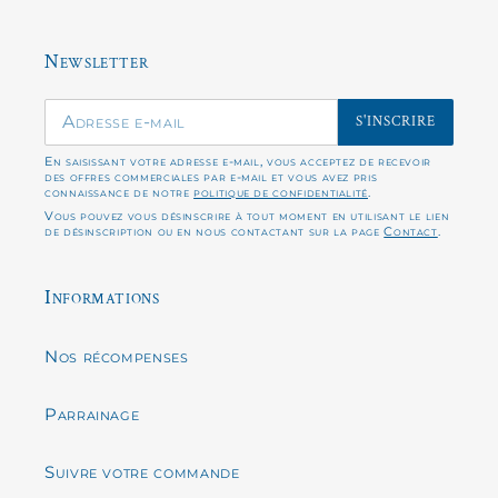
Newsletter
S'INSCRIRE
En saisissant votre adresse e-mail, vous acceptez de recevoir
des offres commerciales par e-mail et vous avez pris
connaissance de notre
politique de confidentialité
.
Vous pouvez vous désinscrire à tout moment en utilisant le lien
de désinscription ou en nous contactant sur la page
Contact
.
Informations
Nos récompenses
Parrainage
Suivre votre commande