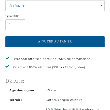
Quantité
AJOUTER AU PANIER
Ajout
Livraison offerte à partir de 250€ de commande
d'un
produit
Paiement 100% sécurisé (SSL ou TLS cryptée)
à
votre
panier
Âge des vignes :
40 ans
Terroir :
Côteaux argilo calcaire
80 % Sémillon – 18 % Sauvignon –