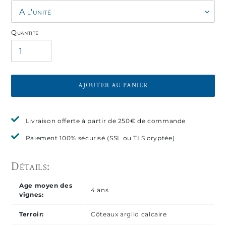
Quantité
AJOUTER AU PANIER
Ajout
Livraison offerte à partir de 250€ de commande
d'un
produit
Paiement 100% sécurisé (SSL ou TLS cryptée)
à
votre
panier
Age moyen des
4 ans
vignes:
Terroir:
Côteaux argilo calcaire