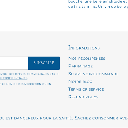
bouche, une belle amplitude e
de fins tannins. Un vin de bell
Informations
Nos récompenses
S'INSCRIRE
Parrainage
Suivre votre commande
cevoir des offres commerciales par e-
de confidentialité
.
Notre blog
 le lien de désinscription ou en
Terms of service
Refund policy
ool est dangereux pour la santé. Sachez consommer ave