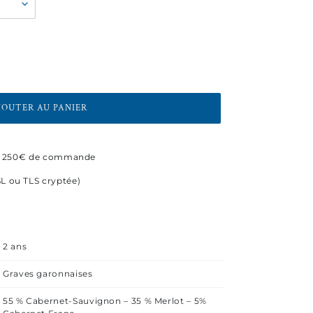
JOUTER AU PANIER
 de 250€ de commande
L ou TLS cryptée)
2 ans
Graves garonnaises
55 % Cabernet-Sauvignon – 35 % Merlot – 5%