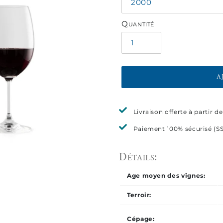
Quantité
A
Ajout
Livraison offerte à partir
d'un
produit
Paiement 100% sécurisé (SS
à
votre
panier
Age moyen des vignes:
Terroir:
Cépage: