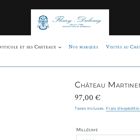
viticole et ses Châteaux
Nos marques
Visites au Châ
Château Martine
97,00 €
Prix
normal
Taxes incluses.
Frais d'expéditi
Millésime