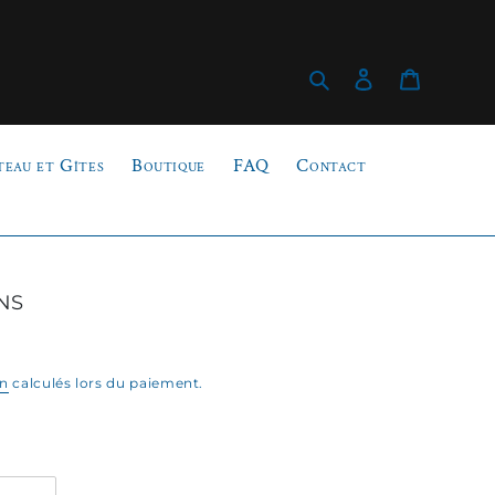
Rechercher
Se connecter
Panier
teau et Gîtes
Boutique
FAQ
Contact
ns
on
calculés lors du paiement.