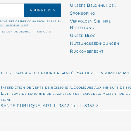
Unsere Belohnungen
ABONNIEREN
Sponsoring
Verfolgen Sie Ihre
cevoir des offres commerciales par e-
de confidentialité
.
Bestellung
 le lien de désinscription ou en
Unser Blog
Nutzungsbedingungen
Rückgaberecht
ool est dangereux pour la santé. Sachez consommer ave
Interdiction de vente de boissons alcooliques aux mineurs de mo
La preuve de majorité de l'acheteur est exigée au moment de la
ligne
ANTE PUBLIQUE, ART. L. 3342-1 et L. 3353-3