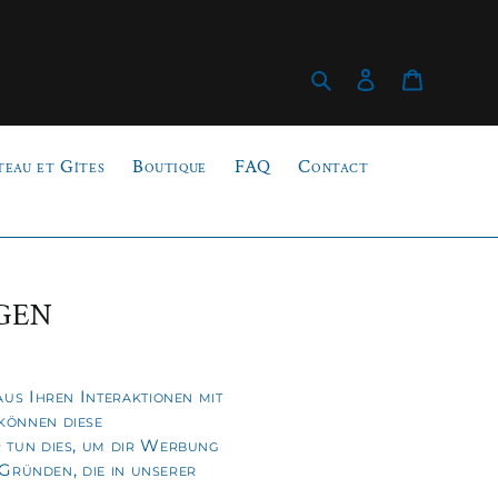
Suchen
Einloggen
Warenk
teau et Gîtes
Boutique
FAQ
Contact
gen
us Ihren Interaktionen mit
können diese
 tun dies, um dir Werbung
 Gründen, die in unserer