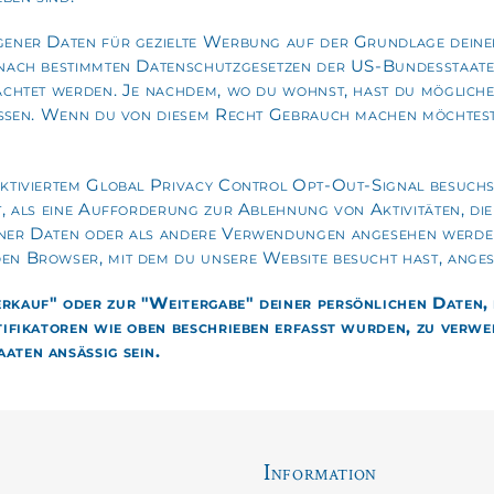
ener Daten für gezielte Werbung auf der Grundlage deiner
nach bestimmten Datenschutzgesetzen der US-Bundesstaaten
achtet werden. Je nachdem, wo du wohnst, hast du mögliche
eßen. Wenn du von diesem Recht Gebrauch machen möchtest, 
tiviertem Global Privacy Control Opt-Out-Signal besuchst,
, als eine Aufforderung zur Ablehnung von Aktivitäten, die
er Daten oder als andere Verwendungen angesehen werden 
n Browser, mit dem du unsere Website besucht hast, ange
kauf" oder zur "Weitergabe" deiner persönlichen Daten, d
tifikatoren wie oben beschrieben erfasst wurden, zu verwe
ten ansässig sein.
Information