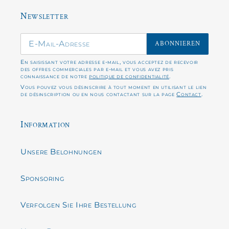
Newsletter
ABONNIEREN
En saisissant votre adresse e-mail, vous acceptez de recevoir
des offres commerciales par e-mail et vous avez pris
connaissance de notre
politique de confidentialité
.
Vous pouvez vous désinscrire à tout moment en utilisant le lien
de désinscription ou en nous contactant sur la page
Contact
.
Information
Unsere Belohnungen
Sponsoring
Verfolgen Sie Ihre Bestellung