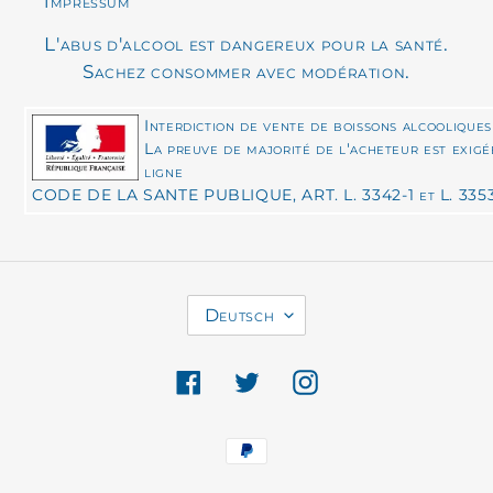
Impressum
L'abus d'alcool est dangereux pour la santé.
Sachez consommer avec modération.
Interdiction de vente de boissons alcooliques
La preuve de majorité de l'acheteur est exig
ligne
CODE DE LA SANTE PUBLIQUE, ART. L. 3342-1 et L. 335
S
Deutsch
P
R
Facebook
Twitter
Instagram
A
C
Zahlungsmethoden
H
E