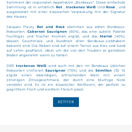
Sortiment der regionalen Appellation „Bordeaux“. Diese einfachste
Sammlung ist in erhältlich
Rot
,
trockenes Weiß
Und
Rosé
, und
ausgestattet mit einer klassischen Verpackung mit der Signatur
des Hauses.
Jacques Fleury
Rot und Rosé
stammen aus edlen Bordeaux-
Rebsorten:
Cabernet Sauvignon
(60%), das eine subtile Palette
fruchtiger und frischer Aromen ergibt, und das
Merlot
(40%),
dessen Geschmack und Rundheit allen Bordeaux-Liebhabern
bekannt sind. Die Reben sind auf einem Terroir aus Kies und Sand
auf Lehm gepflanzt, ideal, um die von den Trauben so geliebten
Böden angenehm warm zu halten.
DER
trockenes Weiß
wird auch mit den im Bordeaux üblichen
Rebsorten vinifiziert
Sauvignon
(70%) und die
Sémillon
(30 %)
ergibt einen lebendigen, erfrischenden Wein mit einem
zitronigen Zitrusgeschmack, der durch eine blumige Note
verstärkt wird. Es ist ein klassischer Weißwein, der perfekt zu
gegrilltem Fisch und weißem Fleisch passt.